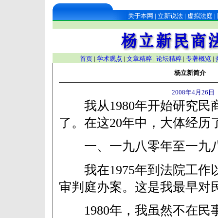
关于本网
|
立新说法
|
虚拟法庭
|
首页
|
学术观点
|
文章精粹
|
论坛精粹
|
专著概览
|
杨立新简介
2008年4月26日
我从1980年开始研究民商
了。在这20年中，大体经历
一、一九八零年至一九
我在1975年到法院工作
审判庭办案。这是我最早对
1980年，我虽然不在民