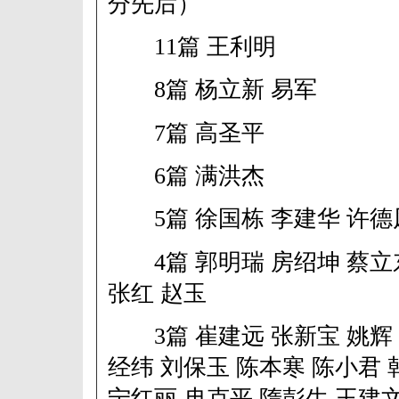
分先后）
11篇 王利明
8篇 杨立新 易军
7篇 高圣平
6篇 满洪杰
5篇 徐国栋 李建华 许德
4篇 郭明瑞 房绍坤 蔡立
张红 赵玉
3篇 崔建远 张新宝 姚辉 
经纬 刘保玉 陈本寒 陈小君 
宁红丽 冉克平 隋彭生 王建文